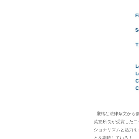
厳格な法律条文から優
英艶所長が受賞した二
ショナリズムと活力を
とを期待している！