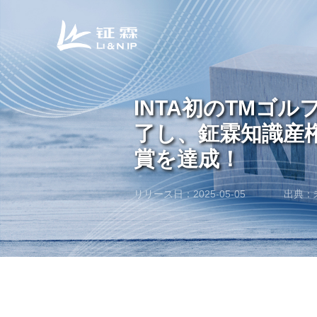
INTA初のTMゴ
了し、鉦霖知識産
賞を達成！
リリース日：2025-05-05
出典：