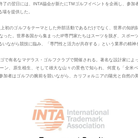
終了の翌日には、INTA協会が新たにTMゴルフイベントを企画し、参加
る場を提供した。
A史上初のゴルフをテーマとした外部活動であるだけでなく、世界の知的
なった。世界各国から集まったIP専門家たちはスーツを脱ぎ、スポー
るいながら競技に臨み、「専門性と活力が共存する」という業界の精神
ゴで有名なマデラス・ゴルフクラブで開催される。著名な設計家によ
ーン、原生植生、そして雄大な山々の景色で知られ、何度も「全米
参加者はゴルフの腕前を競いながら、カリフォルニアの陽光と自然の