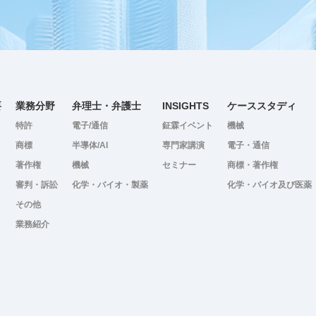
要
業務分野
弁理士・弁護士
INSIGHTS
ケーススタディ
特許
電子/通信
鉦霖イベント
機械
商標
半導体/AI
専門家講演
電子・通信
著作権
機械
セミナー
商標・著作権
審判・訴訟
化学・バイオ・製薬
化学・バイオ及び医薬
その他
業務紹介