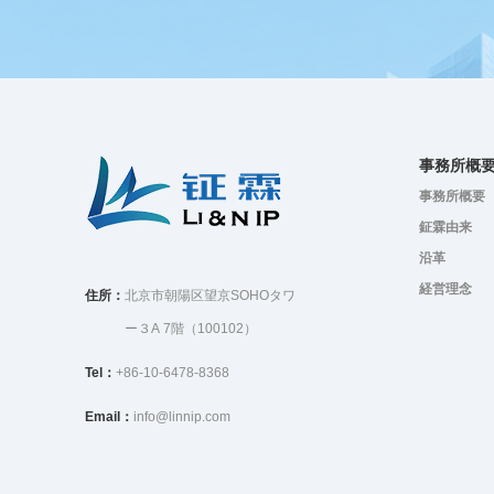
事務所概
事務所概要
鉦霖由来
沿革
経営理念
住所：
北京市朝陽区望京SOHOタワ
ー３A 7階（100102）
Tel：
+86-10-6478-8368
Email：
info@linnip.com