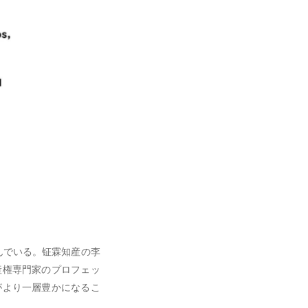
んでいる。钲霖知産の李
産権専門家のプロフェッ
がより一層豊かになるこ