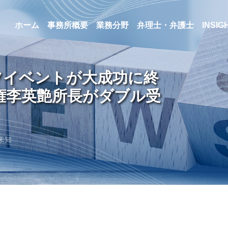
ホーム
事務所概要
業務分野
弁理士・弁護士
INSIG
ルフイベントが大成功に終
権李英艶所長がダブル受
未知