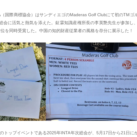
NTA（国際商標協会）はサンディエゴのMaderas Golf Clubにて初のT
総会に活気と熱気を添えた。鉦霖知識産権所長の李英艶先生が参加し
2位を同時受賞した。中国の知的財産従業者の風格を存分に展示した！
トップイベントである2025年INTA年次総会が、5月17日から21日