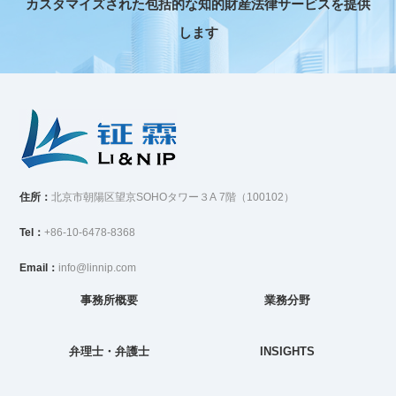
カスタマイズされた包括的な知的財産法律サービスを提供
します
住所：
北京市朝陽区望京SOHOタワー３A 7階（100102）
Tel：
+86-10-6478-8368
Email：
info@linnip.com
事務所概要
業務分野
弁理士・弁護士
INSIGHTS