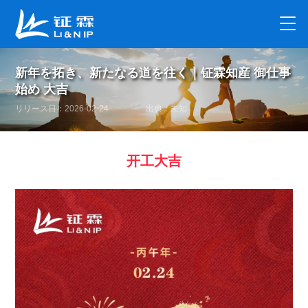
新年を拓き、新たなる道を往く｜钲霖知産 御仕事
始め 大吉
リリース日：2026-02-24
出典：未知
开工大吉