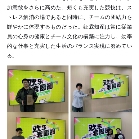
加意欲をさらに高めた。短くも充実した競技は、ス
トレス解消の場であると同時に、チームの
団結
力を
鮮やかに体現するもの
だっ
た。鉦霖知産は常に従業
員の心身の健康とチーム文化の構築に注力し、効率
的な仕事と充実した生活のバランス実現に努めてい
る
。