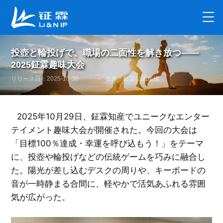
投壺と輪投げで、職場の二面性を解き放つ——
2025鉦霖趣味大会
リリース日：2025-10-30
出典：鉦霖知識産権
2025年10月29日、鉦霖知産でユニークなエンター
テイメント趣味大会が開催された。今回の大会は
「目標100％達成・幸運を呼び込もう！」をテーマ
に、投壺や輪投げなどの伝統ゲームを巧みに融合
し
た
。陽光が差し込むデスクの周りや、キーボードの
音が一時静まる合間に、軽やかで活気あふれる雰囲
気が広がった。