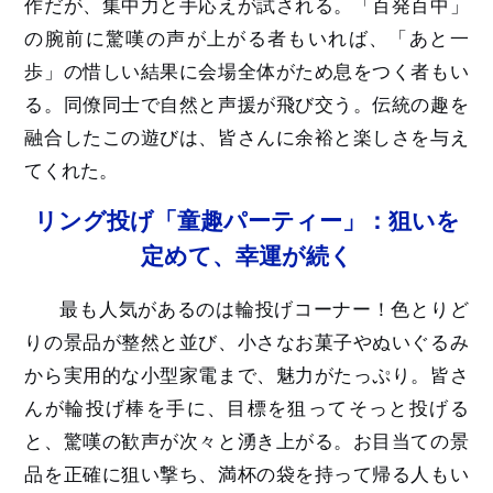
作だが、集中力と手応えが試される。「百発百中」
の腕前に驚嘆の声が上がる者もいれば、「あと一
歩」の惜しい結果に会場全体がため息をつく者も
い
る
。同僚同士で自然と声援が飛び交う。伝統の趣を
融合したこの遊びは、皆
さん
に余裕と楽しさを与え
てくれた。
リング投げ「童趣パーティー」：狙いを
定めて、幸運が続く
最も人気があるのは輪投げコーナー！色とりど
りの景品が整然と並び、小さなお菓子やぬいぐるみ
から実用的な小型家電まで、魅力がたっぷり。皆
さ
ん
が輪投げ棒を手に、目標を狙ってそっと投げる
と、驚嘆の歓声が次々と湧き上がる。お目当ての景
品を正確に狙い撃ち、満杯の袋を持って帰る人もい