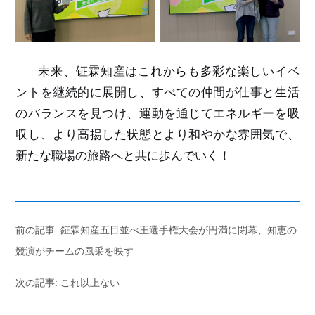
未来、钲霖知産はこれからも多彩な楽しいイベ
ントを継続的に展開し、すべての仲間が仕事と生活
のバランスを見つけ、運動を通じてエネルギーを吸
収し、より高揚した状態とより和やかな雰囲気で、
新たな職場の旅路へと共に歩んでい
く
！
前の記事: 鉦霖知産五目並べ王選手権大会が円満に閉幕、知恵の
競演がチームの風采を映す
次の記事: これ以上ない